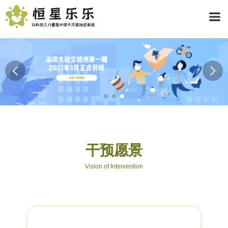
干预愿景
Vision of Intervention